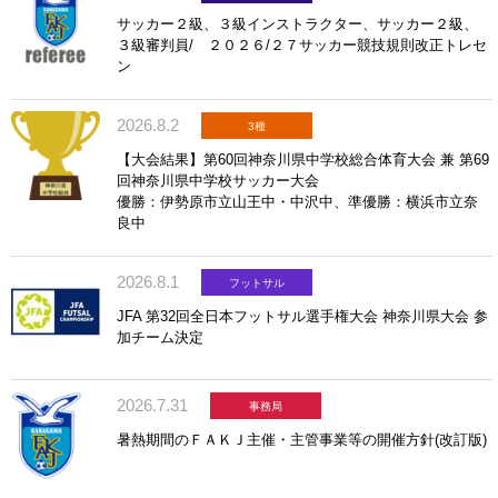
サッカー２級、３級インストラクター、サッカー２級、
３級審判員/ ２０２６/２７サッカー競技規則改正トレセ
ン
2026.8.2
3種
【大会結果】第60回神奈川県中学校総合体育大会 兼 第69
回神奈川県中学校サッカー大会
優勝：伊勢原市立山王中・中沢中、準優勝：横浜市立奈
良中
2026.8.1
フットサル
JFA 第32回全日本フットサル選手権大会 神奈川県大会 参
加チーム決定
2026.7.31
事務局
暑熱期間のＦＡＫＪ主催・主管事業等の開催方針(改訂版)