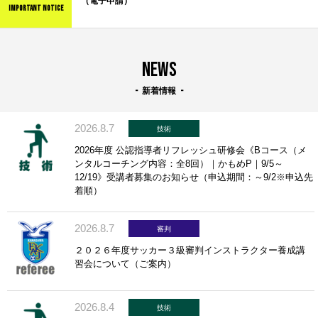
（電子申請）
IMPORTANT NOTICE
NEWS
新着情報
2026.8.7
技術
2026年度 公認指導者リフレッシュ研修会《Bコース（メ
ンタルコーチング内容：全8回）｜かもめP｜9/5～
12/19》受講者募集のお知らせ（申込期間：～9/2※申込先
着順）
2026.8.7
審判
２０２６年度サッカー３級審判インストラクター養成講
習会について（ご案内）
2026.8.4
技術