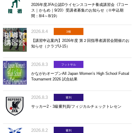
2026年度JFA公認Dライセンスコーチ養成講習会《7コー
ス｜かもめ｜9/20》受講者募集のお知らせ（※申込期
間：8/4～8/19）
2026.8.4
3種
【講習申込案内】2026年度 第２回指導者講習会開催のお
知らせ（クラブU-15）
2026.8.3
フットサル
かながわオープンAll Japan Women’s High School Futsal
Tournament 2026 試合結果
2026.8.3
審判
サッカー2・3級審判員/フィジカルチェックトレセン
2026.8.2
審判