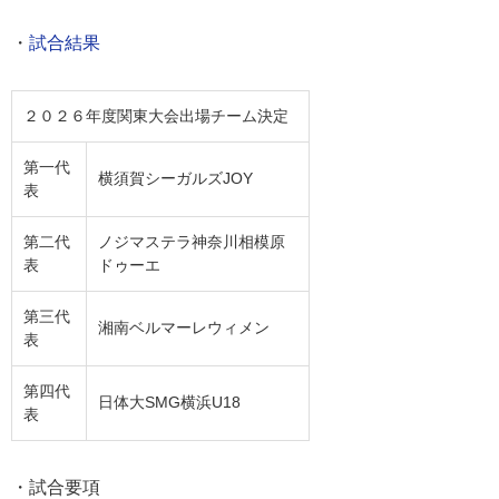
・
試合結果
２０２６年度関東大会出場チーム決定
第一代
横須賀シーガルズJOY
表
第二代
ノジマステラ神奈川相模原
表
ドゥーエ
第三代
湘南ベルマーレウィメン
表
第四代
日体大SMG横浜U18
表
・試合要項