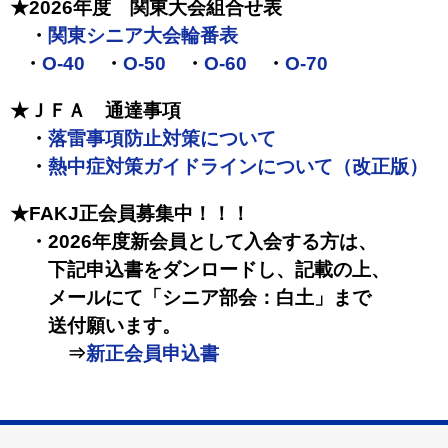
★2026年度 関東大会組合せ表
・
関東シニア大会輪番表
・
O-40
・
O-50
・
O-60
・
O-70
★ＪＦＡ 通達事項
・
落雷事項防止対策について
・
熱中症対策ガイドラインについて（改正版）
★FAKJ正会員募集中！！！
・2026年度新会員として入会する方は、
下記申込書を
ダンロードし、記載の上、
メールにて「シニア部会：
白土」まで
送付願います。
⇒
新正会員申込書