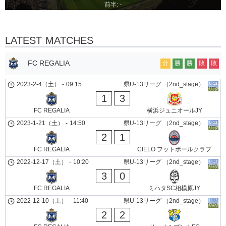
前半: -
LATEST MATCHES
FC REGALIA
分
勝
勝
敗
敗
2023-2-4（土）
-
09:15
県U-13リーグ （2nd_stage）
1
3
FC REGALIA
横浜ジュニオールJY
2023-1-21（土）
-
14:50
県U-13リーグ （2nd_stage）
2
1
FC REGALIA
CIELO フットボールクラブ
2022-12-17（土）
-
10:20
県U-13リーグ （2nd_stage）
3
0
FC REGALIA
ミハタSC相模原JY
2022-12-10（土）
-
11:40
県U-13リーグ （2nd_stage）
2
2