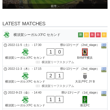
前半: -
LATEST MATCHES
横須賀シーガルズFC セカンド
勝
分
敗
敗
分
2022-11-5（土）
-
17:30
県U-13リーグ （2nd_stage）
1
0
横須賀シーガルズFC セカンド
BANFF横浜
横須賀リーフスタジアム
2022-11-3（木）
-
17:15
県U-13リーグ （2nd_stage）
2
1
横須賀シーガルズFC セカンド
大豆戸FC JY B
横須賀リーフスタジアム
2022-9-23（金）
-
14:40
県U-13リーグ （1st_stage）
1
1
横須賀シーガルズFC セカンド
港北FC