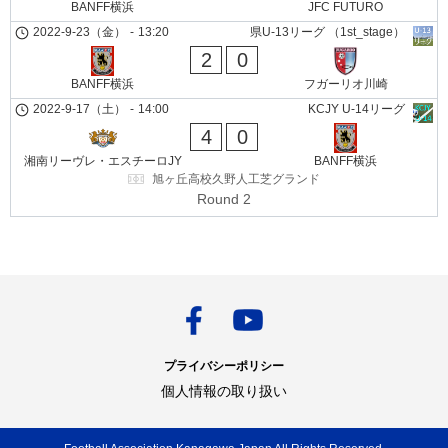
BANFF横浜
JFC FUTURO
2022-9-23（金）
-
13:20
県U-13リーグ （1st_stage）
2
0
BANFF横浜
フガーリオ川崎
2022-9-17（土）
-
14:00
KCJY U-14リーグ
4
0
湘南リーヴレ・エスチーロJY
BANFF横浜
旭ヶ丘高校久野人工芝グランド
Round 2
プライバシーポリシー
個人情報の取り扱い