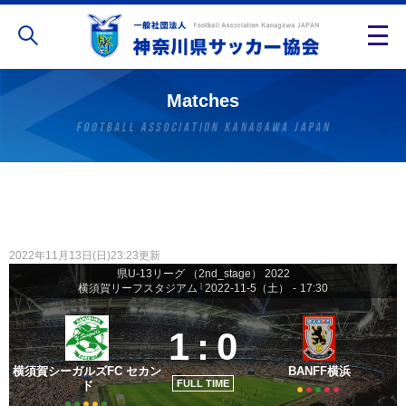
Matches
2022年11月13日(日)23:23更新
県U-13リーグ （2nd_stage） 2022
横須賀リーフスタジアム
|
2022-11-5（土）
-
17:30
1
:
0
横須賀シーガルズFC セカン
BANFF横浜
FULL TIME
ド