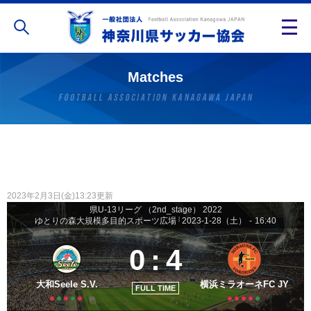
Matches
2023年2月3日(金)13:23更新
県U-13リーグ （2nd_stage） 2022
ゆとりの森大規模多目的スポーツ広場
|
2023-1-28（土）
-
16:40
0
:
4
大和Seele S.V.
横浜ミラオーネFC JY
FULL TIME