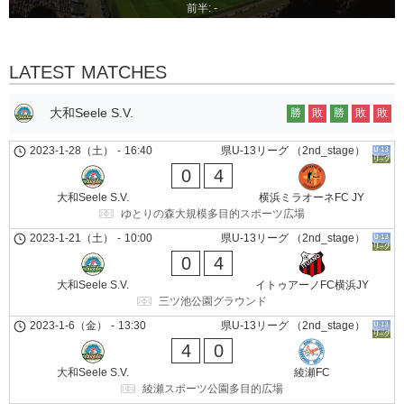
前半: -
LATEST MATCHES
大和Seele S.V.
勝
敗
勝
敗
敗
2023-1-28（土）
-
16:40
県U-13リーグ （2nd_stage）
0
4
大和Seele S.V.
横浜ミラオーネFC JY
ゆとりの森大規模多目的スポーツ広場
2023-1-21（土）
-
10:00
県U-13リーグ （2nd_stage）
0
4
大和Seele S.V.
イトゥアーノFC横浜JY
三ツ池公園グラウンド
2023-1-6（金）
-
13:30
県U-13リーグ （2nd_stage）
4
0
大和Seele S.V.
綾瀬FC
綾瀬スポーツ公園多目的広場