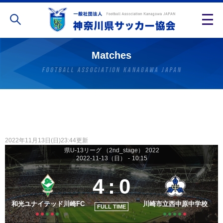
Matches
2022年11月13日(日)23:44更新
県U-13リーグ （2nd_stage） 2022
2022-11-13（日）
-
10:15
4
:
0
和光ユナイテッド川崎FC
川崎市立西中原中学校
FULL TIME