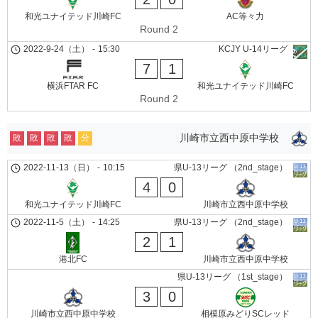
和光ユナイテッド川崎FC
AC等々力
Round 2
2022-9-24（土）
-
15:30
KCJY U-14リーグ
7
1
横浜FTAR FC
和光ユナイテッド川崎FC
Round 2
川崎市立西中原中学校
敗
敗
敗
敗
分
2022-11-13（日）
-
10:15
県U-13リーグ （2nd_stage）
4
0
和光ユナイテッド川崎FC
川崎市立西中原中学校
2022-11-5（土）
-
14:25
県U-13リーグ （2nd_stage）
2
1
港北FC
川崎市立西中原中学校
県U-13リーグ （1st_stage）
3
0
川崎市立西中原中学校
相模原みどりSCレッド