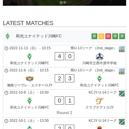
前半: -
LATEST MATCHES
和光ユナイテッド川崎FC
勝
分
敗
勝
勝
2022-11-13（日）
-
10:15
県U-13リーグ （2nd_stage）
4
0
和光ユナイテッド川崎FC
川崎市立西中原中学校
2022-11-6（日）
-
10:15
県U-13リーグ （2nd_stage）
2
3
湘南リーヴレ・エスチーロJY
和光ユナイテッド川崎FC
2022-10-8（土）
-
10:30
KCJY U-14リーグ
0
1
和光ユナイテッド川崎FC
クラブテアトロJY
Round 2
2022-10-1（土）
-
13:30
KCJY U-14リーグ
2
0