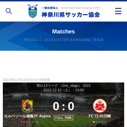
Matches
2022年12月13日(火)11:08更新
県U-13リーグ （2nd_stage） 2022
2022-12-10（土）
-
14:00
0
:
0
カルペソール湘南JY Aspira
FC CLIO川崎
FULL TIME