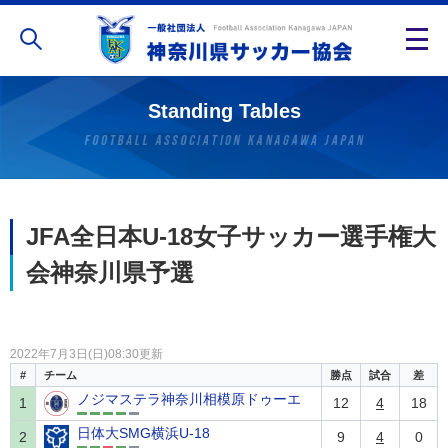
Standing Tables
JFA全日本U-18女子サッカー選手権大
会神奈川県予選
2022年7月3日(日)08:30更新
#
チーム
勝点
試合
差
ノジマステラ神奈川相模原ドゥーエ
1
12
4
18
日体大SMG横浜U-18
2
9
4
0