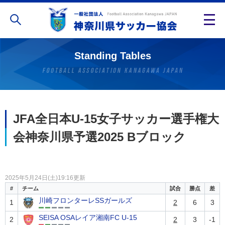
Standing Tables
JFA全日本U-15女子サッカー選手権大
会神奈川県予選2025 Bブロック
2025年5月24日(土)19:16更新
#
チーム
試合
勝点
差
川崎フロンターレSSガールズ
1
2
6
3
SEISA OSAレイア湘南FC U-15
2
2
3
-1