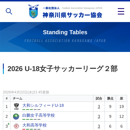
Standing Tables
2026 U-18女子サッカーリーグ２部
2026年4月22日(水)21:45更新
#
チーム
試合
勝点
差
大和シルフィードU-18
1
3
9
19
白鵬女子高等学校
2
3
9
12
▲
大和高等学校
3
3
6
6