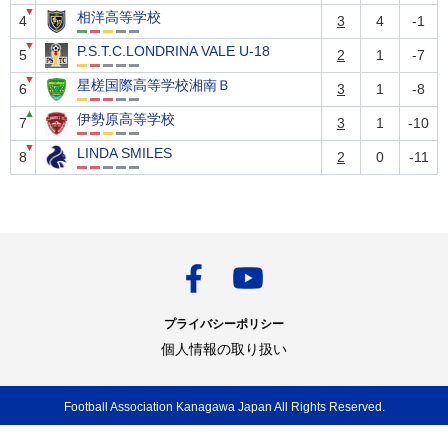
▼
相洋高等学校
4
3
4
-1
▼
P.S.T.C.LONDRINA VALE U-18
5
2
1
-7
▼
星槎国際高等学校湘南Ｂ
6
3
1
-8
▲
伊勢原高等学校
7
3
1
-10
▼
LINDA SMILES
8
2
0
-11
プライバシーポリシー
個人情報の取り扱い
Football Association Kanagawa Japan All Rights Reserved.