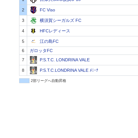
2
FC Viso
3
横須賀シーガルズ FC
4
HFCレディース
5
江の島FC
6
ガロッタFC
7
P.S.T.C. LONDRINA VALE
8
P.S.T.C.LONDRINA VALE ﾒﾆｰﾅ
2部リーグへ自動昇格