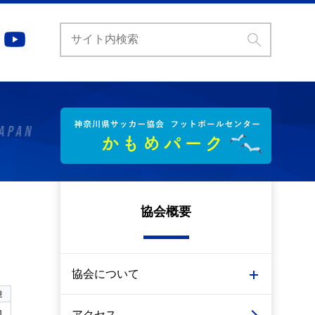
協会概要
協会について
差
1
アクセス