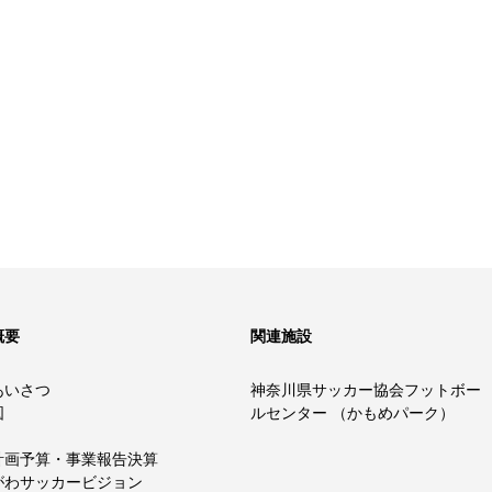
概要
関連施設
あいさつ
神奈川県サッカー協会フットボー
図
ルセンター （かもめパーク）
計画予算・事業報告決算
がわサッカービジョン