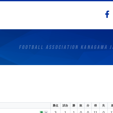
勝点
試合
勝
敗
分
得
失
3
1
1
0
0
11
0
1
勝
>