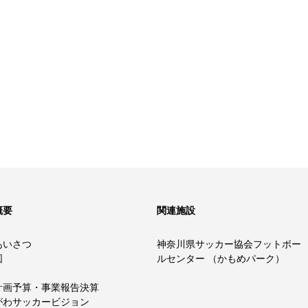
概要
関連施設
あいさつ
神奈川県サッカー協会フットボー
図
ルセンター （かもめパーク）
計画予算・事業報告決算
がわサッカービジョン