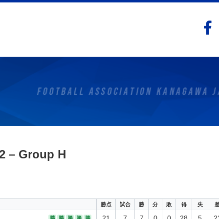
 – Group H
勝点
試合
勝
分
敗
得
失
21
7
7
0
0
28
5
2
勝
勝
勝
勝
勝