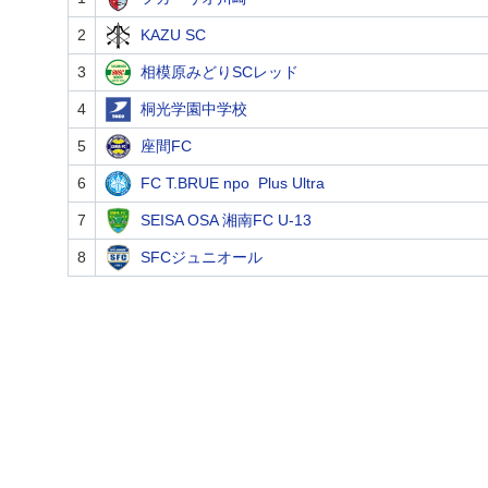
2
KAZU SC
3
相模原みどりSCレッド
4
桐光学園中学校
5
座間FC
6
FC T.BRUE npo Plus Ultra
7
SEISA OSA 湘南FC U-13
8
SFCジュニオール