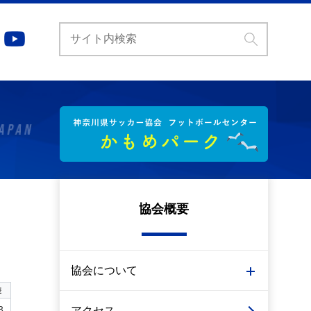
協会概要
協会について
差
3
アクセス