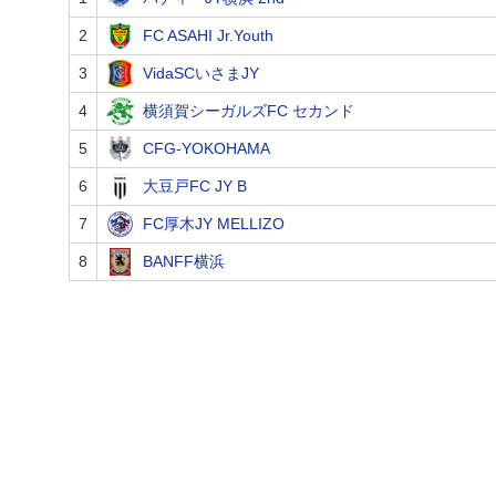
2
FC ASAHI Jr.Youth
3
VidaSCいさまJY
4
横須賀シーガルズFC セカンド
5
CFG-YOKOHAMA
6
大豆戸FC JY B
7
FC厚木JY MELLIZO
8
BANFF横浜