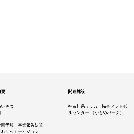
概要
関連施設
あいさつ
神奈川県サッカー協会フットボー
図
ルセンター （かもめパーク）
計画予算・事業報告決算
がわサッカービジョン