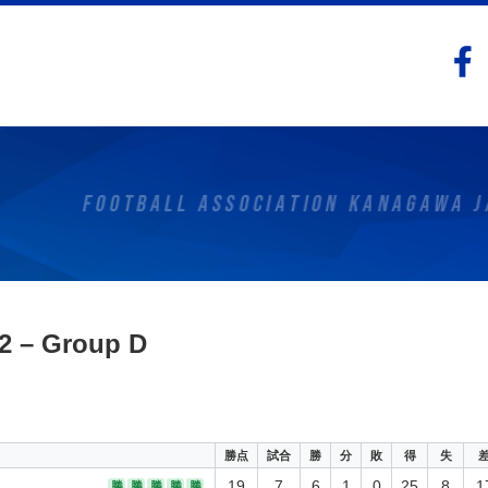
 – Group D
勝点
試合
勝
分
敗
得
失
19
7
6
1
0
25
8
1
勝
勝
勝
勝
勝