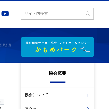
協会概要
協会について
差
7
アクセス