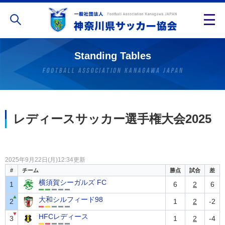
Standing Tables
レディースサッカー選手権大会2025
2025年9月22日(月)12:34更新
#
チーム
勝点
試合
差
横須賀シーガルズ FC
1
6
2
6
▲
大和シルフィード98
2
1
2
-2
▼
HFCレディース
3
1
2
-4