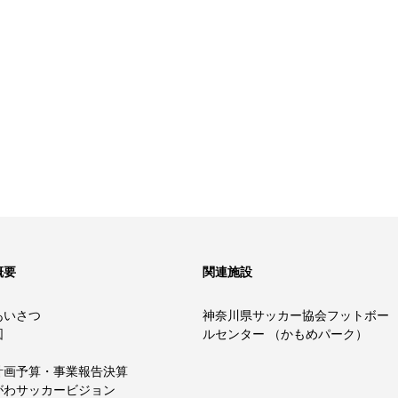
概要
関連施設
あいさつ
神奈川県サッカー協会フットボー
図
ルセンター （かもめパーク）
計画予算・事業報告決算
がわサッカービジョン