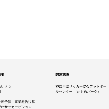
概要
関連施設
あいさつ
神奈川県サッカー協会フットボー
図
ルセンター （かもめパーク）
計画予算・事業報告決算
がわサッカービジョン