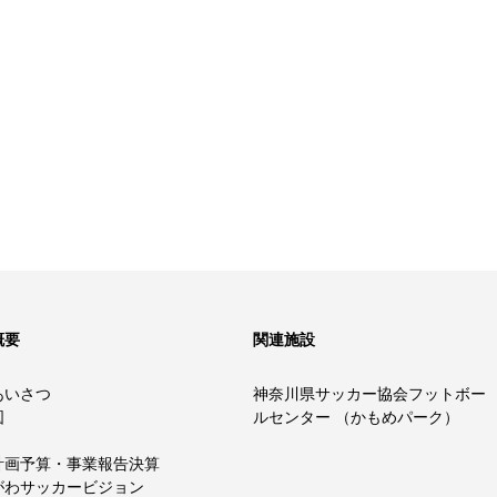
概要
関連施設
あいさつ
神奈川県サッカー協会フットボー
図
ルセンター （かもめパーク）
計画予算・事業報告決算
がわサッカービジョン