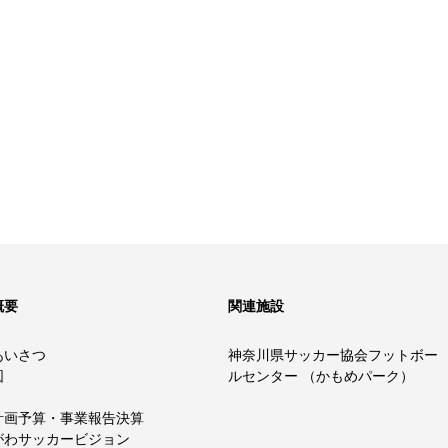
概要
関連施設
あいさつ
神奈川県サッカー協会フットボー
図
ルセンター （かもめパーク）
計画予算・事業報告決算
がわサッカービジョン