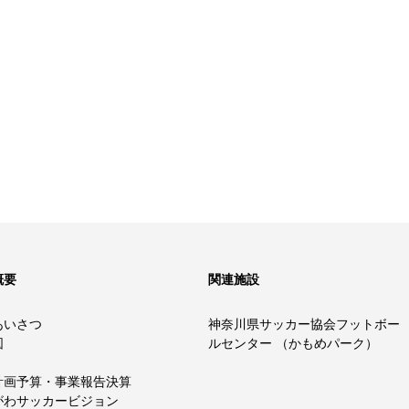
概要
関連施設
あいさつ
神奈川県サッカー協会フットボー
図
ルセンター （かもめパーク）
計画予算・事業報告決算
がわサッカービジョン