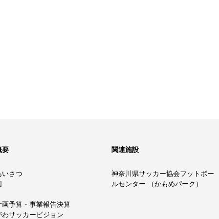
概要
関連施設
あいさつ
神奈川県サッカー協会フットボー
図
ルセンター （かもめパーク）
計画予算・事業報告決算
がわサッカービジョン