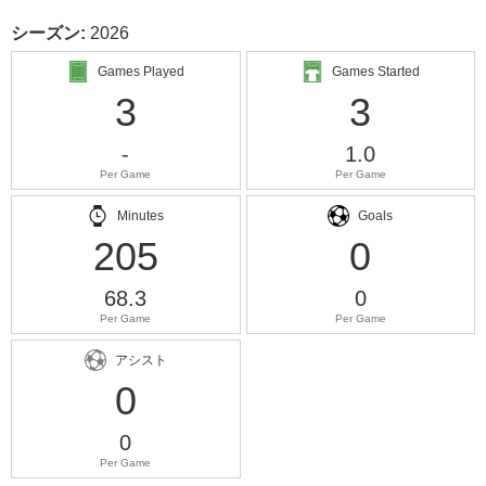
シーズン:
2026
Games Played
Games Started
3
3
-
1.0
Per Game
Per Game
Minutes
Goals
205
0
68.3
0
Per Game
Per Game
アシスト
0
0
Per Game