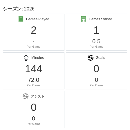
シーズン:
2026
Games Played
Games Started
2
1
-
0.5
Per Game
Per Game
Minutes
Goals
144
0
72.0
0
Per Game
Per Game
アシスト
0
0
Per Game