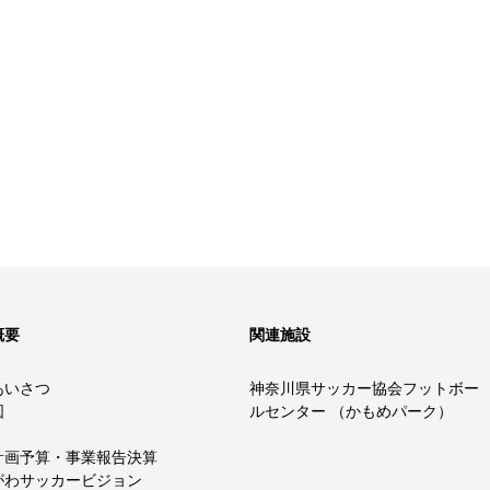
概要
関連施設
あいさつ
神奈川県サッカー協会フットボー
図
ルセンター （かもめパーク）
計画予算・事業報告決算
がわサッカービジョン