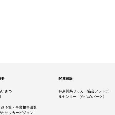
概要
関連施設
あいさつ
神奈川県サッカー協会フットボー
図
ルセンター （かもめパーク）
計画予算・事業報告決算
がわサッカービジョン