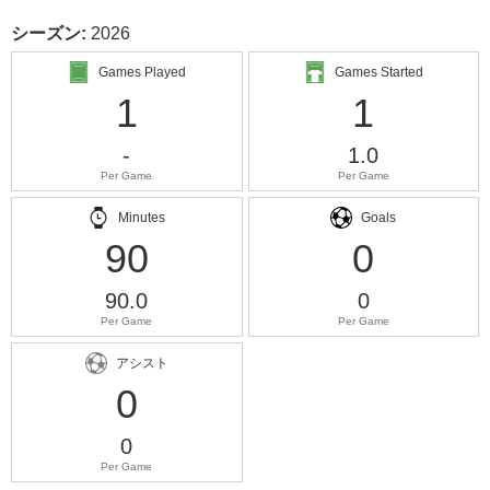
シーズン:
2026
Games Played
Games Started
1
1
-
1.0
Per Game
Per Game
Minutes
Goals
90
0
90.0
0
Per Game
Per Game
アシスト
0
0
Per Game