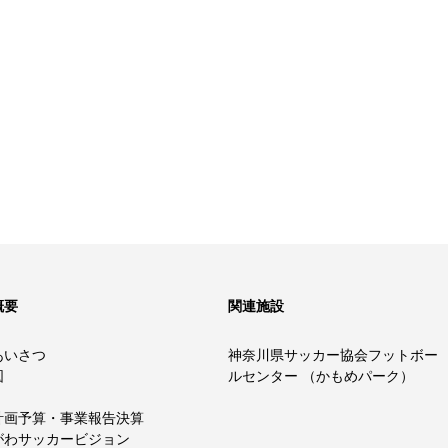
概要
関連施設
あいさつ
神奈川県サッカー協会フットボー
図
ルセンター （かもめパーク）
計画予算・事業報告決算
がわサッカービジョン