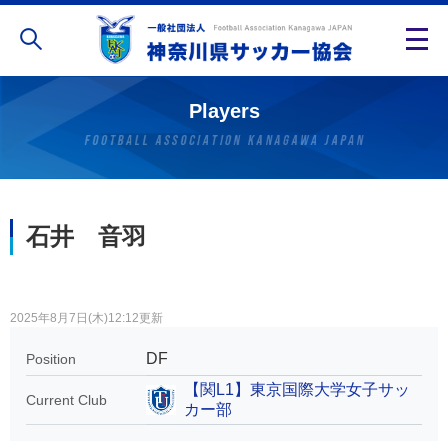
Players
石井 音羽
2025年8月7日(木)12:12更新
DF
Position
【関L1】東京国際大学女子サッ
Current Club
カー部