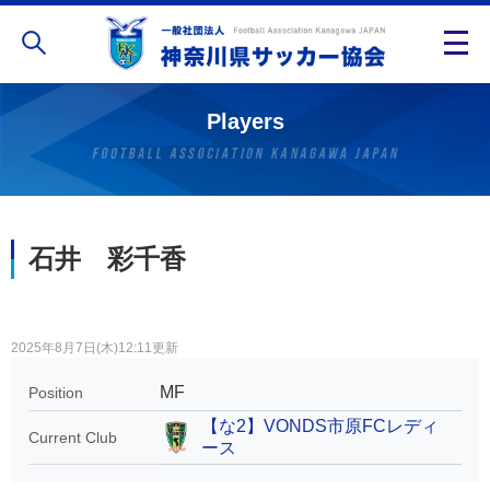
Players
石井 彩千香
2025年8月7日(木)12:11更新
MF
Position
【な2】VONDS市原FCレディ
Current Club
ース