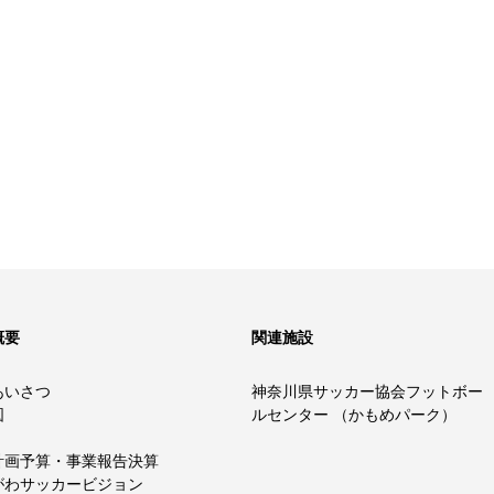
概要
関連施設
あいさつ
神奈川県サッカー協会フットボー
図
ルセンター （かもめパーク）
計画予算・事業報告決算
がわサッカービジョン