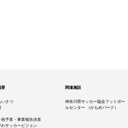
概要
関連施設
あいさつ
神奈川県サッカー協会フットボー
図
ルセンター （かもめパーク）
計画予算・事業報告決算
がわサッカービジョン