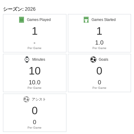
シーズン:
2026
Games Played
Games Started
1
1
-
1.0
Per Game
Per Game
Minutes
Goals
10
0
10.0
0
Per Game
Per Game
アシスト
0
0
Per Game