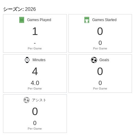
シーズン:
2026
Games Played
Games Started
1
0
-
0
Per Game
Per Game
Minutes
Goals
4
0
4.0
0
Per Game
Per Game
アシスト
0
0
Per Game