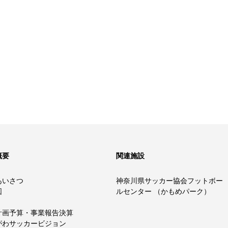
概要
関連施設
あいさつ
神奈川県サッカー協会フットボー
図
ルセンター （かもめパーク）
計画予算・事業報告決算
がわサッカービジョン