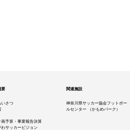
概要
関連施設
あいさつ
神奈川県サッカー協会フットボー
図
ルセンター （かもめパーク）
計画予算・事業報告決算
がわサッカービジョン