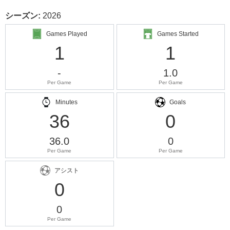
シーズン:
2026
Games Played
Games Started
1
1
-
1.0
Per Game
Per Game
Minutes
Goals
36
0
36.0
0
Per Game
Per Game
アシスト
0
0
Per Game