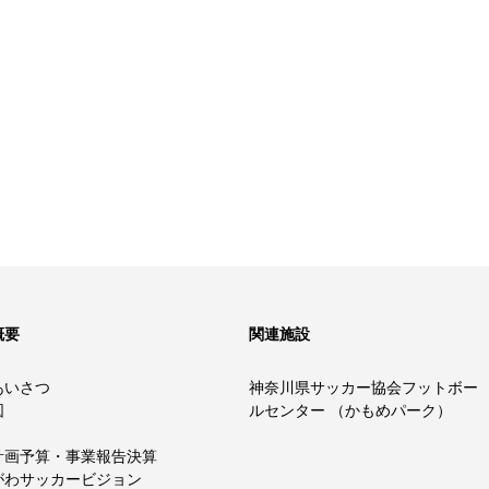
概要
関連施設
あいさつ
神奈川県サッカー協会フットボー
図
ルセンター （かもめパーク）
計画予算・事業報告決算
がわサッカービジョン