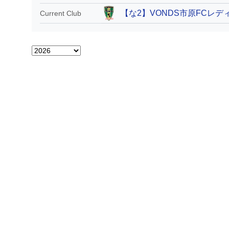
【な2】VONDS市原FCレデ
Current Club