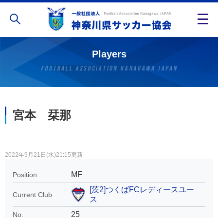
Players
宮本 栞那
2022年9月21日(水)21:15更新
MF
Position
[茨2]つくばFCレディースユー
Current Club
ス
25
No.