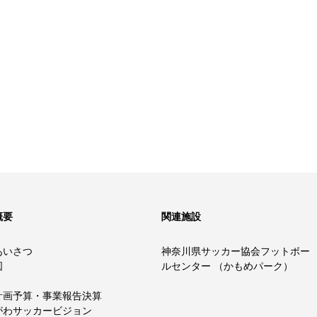
概要
関連施設
あいさつ
神奈川県サッカー協会フットボー
図
ルセンター （かもめパーク）
計画予算・事業報告決算
がわサッカービジョン