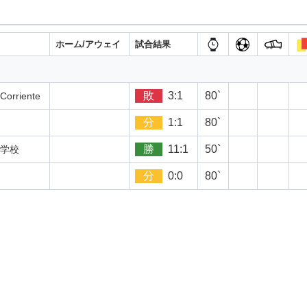
ホーム/アウェイ
試合結果
敗
3:1
80`
riente
分
1:1
80`
勝
11:1
50`
学校
分
0:0
80`