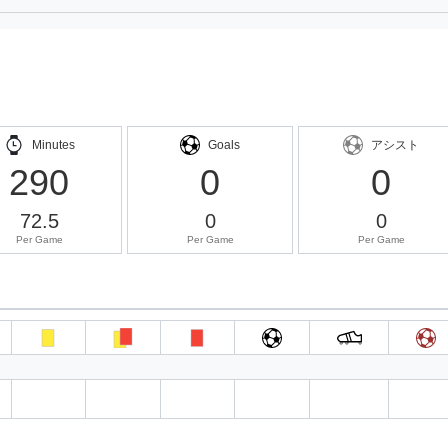
Minutes
Goals
アシスト
290
0
0
72.5
0
0
Per Game
Per Game
Per Game