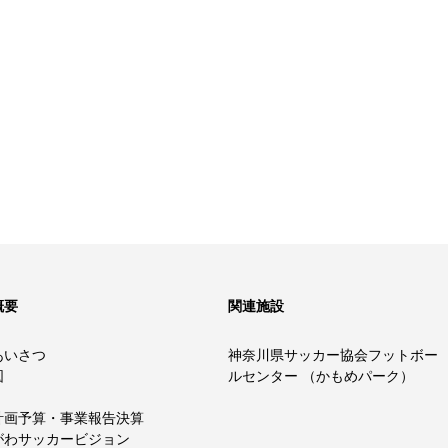
概要
関連施設
あいさつ
神奈川県サッカー協会フットボー
図
ルセンター （かもめパーク）
計画予算・事業報告決算
がわサッカービジョン