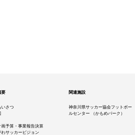
概要
関連施設
あいさつ
神奈川県サッカー協会フットボー
図
ルセンター （かもめパーク）
計画予算・事業報告決算
がわサッカービジョン