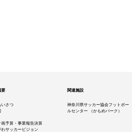
概要
関連施設
あいさつ
神奈川県サッカー協会フットボー
図
ルセンター （かもめパーク）
計画予算・事業報告決算
がわサッカービジョン