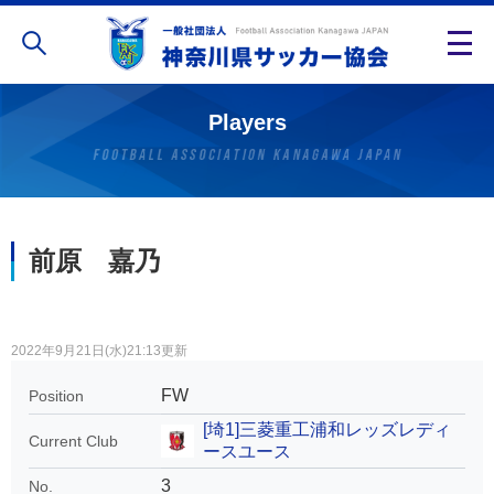
Players
前原 嘉乃
2022年9月21日(水)21:13更新
FW
Position
[埼1]三菱重工浦和レッズレディ
Current Club
ースユース
3
No.