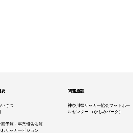
概要
関連施設
あいさつ
神奈川県サッカー協会フットボー
図
ルセンター （かもめパーク）
計画予算・事業報告決算
がわサッカービジョン