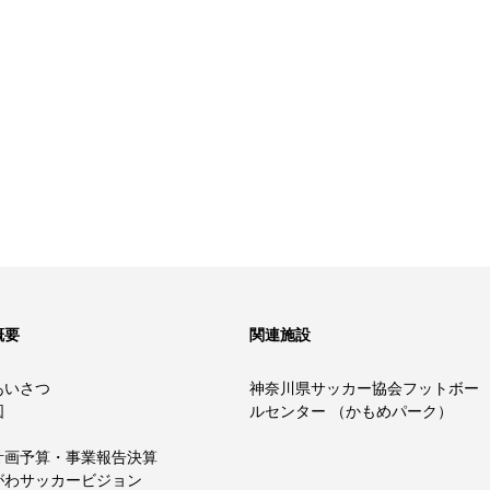
概要
関連施設
あいさつ
神奈川県サッカー協会フットボー
図
ルセンター （かもめパーク）
計画予算・事業報告決算
がわサッカービジョン