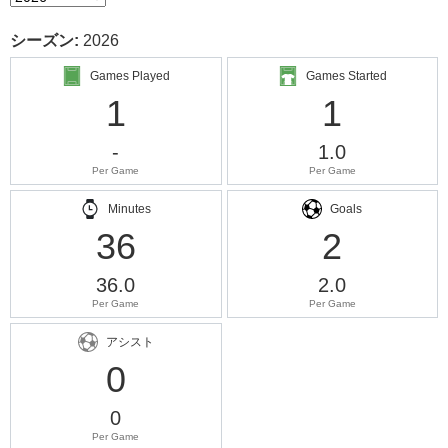
シーズン:
2026
Games Played
Games Started
1
1
-
1.0
Per Game
Per Game
Minutes
Goals
36
2
36.0
2.0
Per Game
Per Game
アシスト
0
0
Per Game