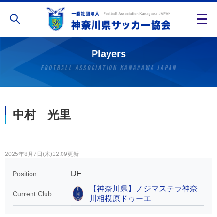
Players
中村 光里
2025年8月7日(木)12:09更新
DF
Position
【神奈川県】ノジマステラ神奈
Current Club
川相模原ドゥーエ