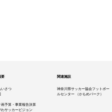
概要
関連施設
あいさつ
神奈川県サッカー協会フットボー
図
ルセンター （かもめパーク）
計画予算・事業報告決算
がわサッカービジョン