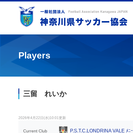
Players
三留 れいか
2026年4月22日(水)10:01更新
P.S.T.C.LONDRINA VALE ﾒﾆｰ
Current Club