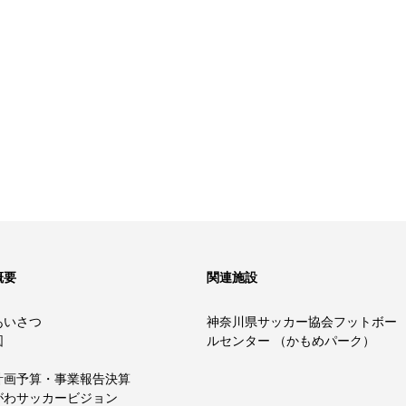
概要
関連施設
あいさつ
神奈川県サッカー協会フットボー
図
ルセンター （かもめパーク）
計画予算・事業報告決算
がわサッカービジョン