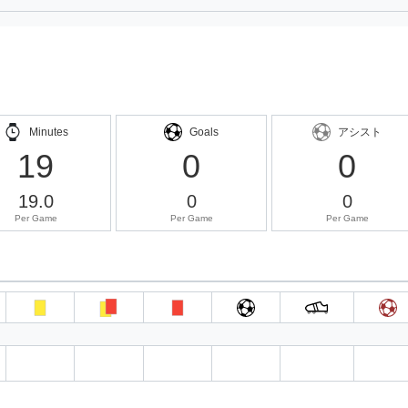
Minutes
Goals
アシスト
19
0
0
19.0
0
0
Per Game
Per Game
Per Game