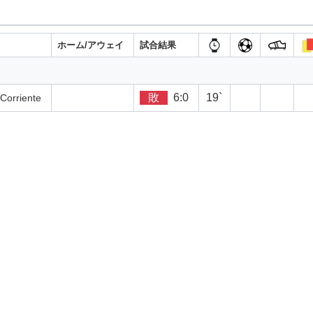
ホーム/アウェイ
試合結果
敗
6:0
19`
riente