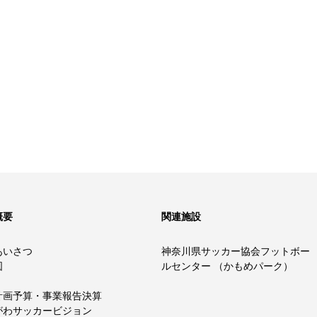
概要
関連施設
あいさつ
神奈川県サッカー協会フットボー
図
ルセンター （かもめパーク）
計画予算・事業報告決算
がわサッカービジョン